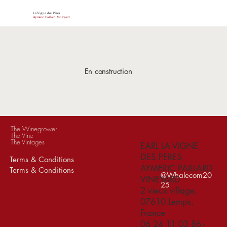
La Vigne des Pères
Aymeric Paillard Vineyard
En construction
The Winegrower
The Vine
The Vintages
EARL LA VIGNE
DES PERES
Terms & Conditions
AYMERIC PAILLARD
Terms & Conditions
@Whalecom20
VINEYARD
25
2 vieux village,
07610 Lemps,
France
06 24 11 03 86
-